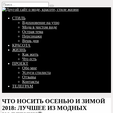
Перейти
Search
к
for:
содержанию
СТИЛЬ
Вдохновение на утро
Мода в чистом виде
Острая тема
Персонажи
Вещь дня
КРАСОТА
ЖИЗНЬ
Как жить
Что есть
ПРОЕКТ
Обо мне
Услуги стилиста
Отзывы
Контакты
ТЕЛЕГРАМ
ЧТО НОСИТЬ ОСЕНЬЮ И ЗИМОЙ
2018: ЛУЧШЕЕ ИЗ МОДНЫХ