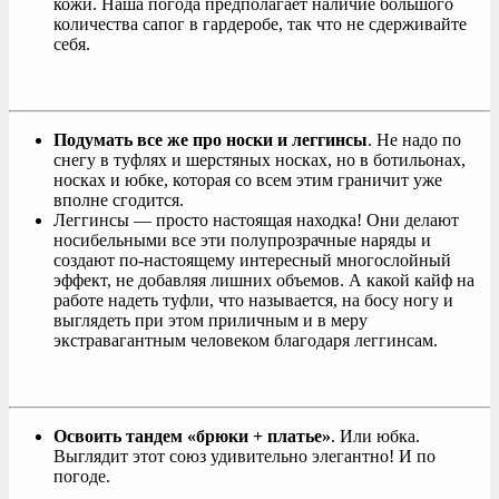
кожи. Наша погода предполагает наличие большого
количества сапог в гардеробе, так что не сдерживайте
себя.
Подумать все же про носки и леггинсы
. Не надо по
снегу в туфлях и шерстяных носках, но в ботильонах,
носках и юбке, которая со всем этим граничит уже
вполне сгодится.
Леггинсы — просто настоящая находка! Они делают
носибельными все эти полупрозрачные наряды и
создают по-настоящему интересный многослойный
эффект, не добавляя лишних объемов. А какой кайф на
работе надеть туфли, что называется, на босу ногу и
выглядеть при этом приличным и в меру
экстравагантным человеком благодаря леггинсам.
Освоить тандем «брюки + платье»
. Или юбка.
Выглядит этот союз удивительно элегантно! И по
погоде.