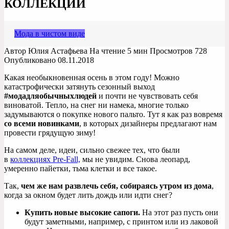
КОЛЛЕКЦИЙ
Мода в чистом виде
Автор
Юлия Астафьева
На чтение
5 мин
Просмотров
728
Опубликовано
08.11.2018
Какая необыкновенная осень в этом году! Можно
катастрофически затянуть сезонный выход
#модадляобычныхлюдей
и почти не чувствовать себя
виноватой. Тепло, на снег ни намека, многие только
задумываются о покупке нового пальто. Тут я как раз вовремя
со всеми новинками
, в которых дизайнеры предлагают нам
провести грядущую зиму!
На самом деле, идеи, сильно свежее тех, что были
в
коллекциях Pre-Fall,
мы не увидим. Снова леопард,
умеренно пайетки, тьма клетки и все такое.
Так,
чем же нам развлечь себя, собираясь утром из дома
,
когда за окном будет лить дождь или идти снег?
Купить новые высокие сапоги.
На этот раз пусть они
будут заметными, например, с принтом или из лаковой