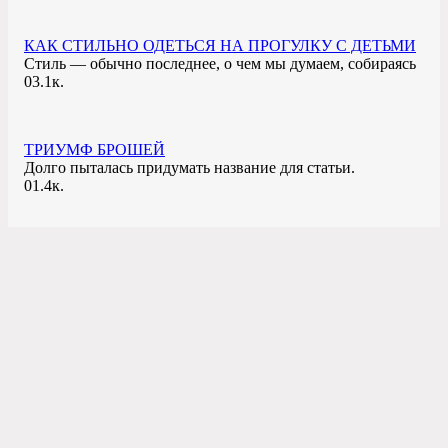
КАК СТИЛЬНО ОДЕТЬСЯ НА ПРОГУЛКУ С ДЕТЬМИ
Стиль — обычно последнее, о чем мы думаем, собираясь
0
3.1к.
ТРИУМФ БРОШЕЙ
Долго пыталась придумать название для статьи.
0
1.4к.
ПРИВЫЧНЫЙ ШЕЛКОВЫЙ ПЛАТОК СТАЛ ХИТОМ
ЛЕТА 2020
Чаще всего платки незаслуженно лежат в шкафу по
полгода
0
9к.
КАРАНТИННАЯ ВЕСНА 2020 — МОЖНО ЛИ
ИЗВЛЕЧЬ ПОЛЬЗУ ИЗ МОДНОГО СЕЗОНА?
Сначала я расстроилась, что не успела показать вам
0
1.1к.