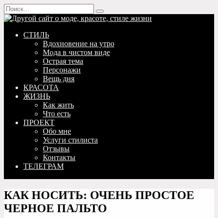
Перейти
Search
к
for:
содержанию
СТИЛЬ
Вдохновение на утро
Мода в чистом виде
Острая тема
Персонажи
Вещь дня
КРАСОТА
ЖИЗНЬ
Как жить
Что есть
ПРОЕКТ
Обо мне
Услуги стилиста
Отзывы
Контакты
ТЕЛЕГРАМ
КАК НОСИТЬ: ОЧЕНЬ ПРОСТОЕ
ЧЕРНОЕ ПАЛЬТО