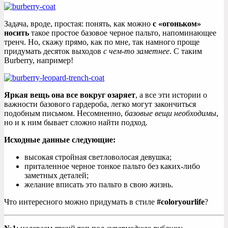
Задача, вроде, простая: понять, как можно
с «огоньком»
носить
такое простое базовое черное пальто, напоминающее
тренч. Но, скажу прямо, как по мне, так намного проще
придумать десяток выходов
с чем-то заметнее
. С таким
Burberry, например!
Яркая вещь она все вокруг озаряет
, а все эти истории о
важности базового гардероба, легко могут закончиться
подобным письмом. Несомненно,
базовые вещи необходимы
,
но и к ним бывает сложно найти подход.
Исходные данные следующие:
высокая стройная светловолосая девушка;
приталенное черное тонкое пальто без каких-либо
заметных деталей;
желание вписать это пальто в свою жизнь.
Что интересного можно придумать в стиле
#coloryourlife
?