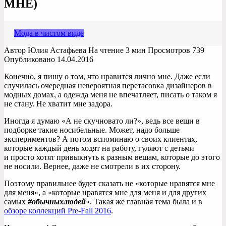
МНЕ)
Мода в чистом виде
Автор
Юлия Астафьева
На чтение
3 мин
Просмотров
739
Опубликовано
14.04.2016
Конечно, я пишу о том, что нравится лично мне. Даже если
случилась очередная невероятная перетасовка дизайнеров в
модных домах, а одежда меня не впечатляет, писать о таком я
не стану. Не хватит мне задора.
Иногда я думаю «А не скучновато ли?», ведь все вещи в
подборке такие носибельные. Может, надо больше
экспериментов? А потом вспоминаю о своих клиентах,
которые каждый день ходят на работу, гуляют с детьми
и просто хотят привыкнуть к разным вещам, которые до этого
не носили. Вернее, даже не смотрели в их сторону.
Поэтому правильнее будет сказать не «которые нравятся мне
для меня», а «которые нравятся мне для меня и для других
самых
#обычныхлюдей
«. Такая же главная тема была и в
обзоре коллекций Pre-Fall 2016
.