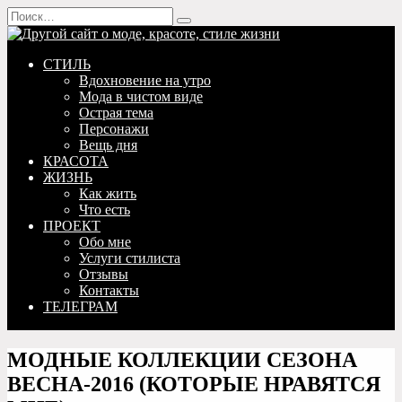
Перейти
Search
к
for:
содержанию
СТИЛЬ
Вдохновение на утро
Мода в чистом виде
Острая тема
Персонажи
Вещь дня
КРАСОТА
ЖИЗНЬ
Как жить
Что есть
ПРОЕКТ
Обо мне
Услуги стилиста
Отзывы
Контакты
ТЕЛЕГРАМ
МОДНЫЕ КОЛЛЕКЦИИ СЕЗОНА
ВЕСНА-2016 (КОТОРЫЕ НРАВЯТСЯ