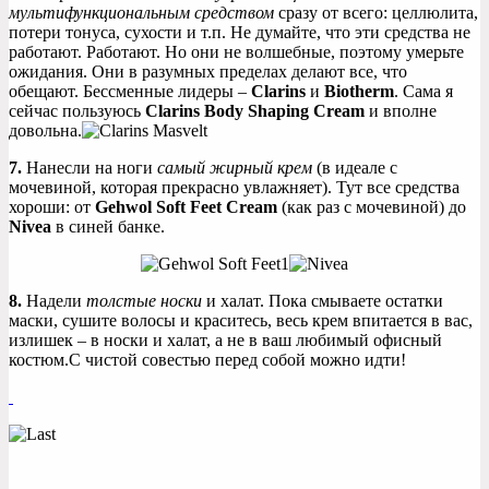
мультифункциональным средством
сразу от всего: целлюлита,
потери тонуса, сухости и т.п. Не думайте, что эти средства не
работают. Работают. Но они не волшебные, поэтому умерьте
ожидания. Они в разумных пределах делают все, что
обещают. Бессменные лидеры –
Clarins
и
Biotherm
. Сама я
сейчас пользуюсь
Clarins Body Shaping Cream
и вполне
довольна.
7.
Нанесли на ноги
самый жирный крем
(в идеале с
мочевиной, которая прекрасно увлажняет). Тут все средства
хороши: от
Gehwol Soft Feet Cream
(как раз с мочевиной) до
Nivea
в синей банке.
8.
Надели
толстые носки
и халат. Пока смываете остатки
маски, сушите волосы и краситесь, весь крем впитается в вас,
излишек – в носки и халат, а не в ваш любимый офисный
костюм.С чистой совестью перед собой можно идти!