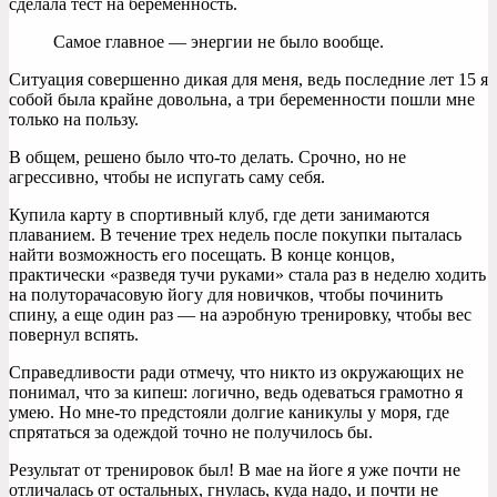
сделала тест на беременность.
Самое главное — энергии не было вообще.
Ситуация совершенно дикая для меня, ведь последние лет 15 я
собой была крайне довольна, а три беременности пошли мне
только на пользу.
В общем, решено было что-то делать. Срочно, но не
агрессивно, чтобы не испугать саму себя.
Купила карту в спортивный клуб, где дети занимаются
плаванием. В течение трех недель после покупки пыталась
найти возможность его посещать. В конце концов,
практически «разведя тучи руками» стала раз в неделю ходить
на полуторачасовую йогу для новичков, чтобы починить
спину, а еще один раз — на аэробную тренировку, чтобы вес
повернул вспять.
Справедливости ради отмечу, что никто из окружающих не
понимал, что за кипеш: логично, ведь одеваться грамотно я
умею. Но мне-то предстояли долгие каникулы у моря, где
спрятаться за одеждой точно не получилось бы.
Результат от тренировок был! В мае на йоге я уже почти не
отличалась от остальных, гнулась, куда надо, и почти не