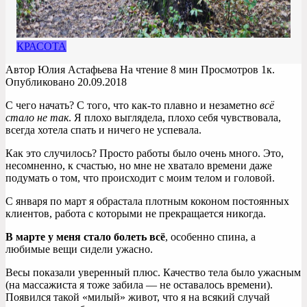
КРАСОТА
Автор
Юлия Астафьева
На чтение
8 мин
Просмотров
1к.
Опубликовано
20.09.2018
С чего начать? С того, что как-то плавно и незаметно
всё
стало не так
. Я плохо выглядела, плохо себя чувствовала,
всегда хотела спать и ничего не успевала.
Как это случилось? Просто работы было очень много. Это,
несомненно, к счастью, но мне не хватало времени даже
подумать о том, что происходит с моим телом и головой.
С января по март я обрастала плотным коконом постоянных
клиентов, работа с которыми не прекращается никогда.
В марте у меня стало болеть всё
, особенно спина, а
любимые вещи сидели ужасно.
Весы показали уверенный плюс. Качество тела было ужасным
(на массажиста я тоже забила — не оставалось времени).
Появился такой «милый» живот, что я на всякий случай