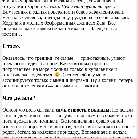
так, что я проклинала производителей, убежденная в
отсутствии хороших лекал.
Целлюлит буйно расцвел
.
Внутренняя и задняя поверхности бедер характеризовали
меня как человека, никогда не утруждавшего себя зарядкой.
Ходила я в модных бесформенных джинсах Zara. Все
остальное даже толком не застегивалось. Да еще и эти
колени…
Стало.
Оказалось, что треники, те самые — трикотажные, умеют
прекрасно сидеть на попе! Качество кожи просто
потрясающее: на море я ходила только в купальнике и
отказывалась одеваться.
Этот сентябрь у меня
ассоциируется только с мини и шортами. Ну а колени: теперь
они стали коленками — острыми и гладкими!
Что делала?
Основную роль сыграли
самые простые выпады
. Но делала
я их не дома или в зале — я гуляла выпадами с собакой, пока
ноги дрожать не начинали. Вспоминала интервью одной
известной спортсменки, которая, чтобы восстановиться после
родов, бегала за коляской вприсядку. Вспоминала и делала
еще несколько выпадов. До той урны, до этого куста, до ямы