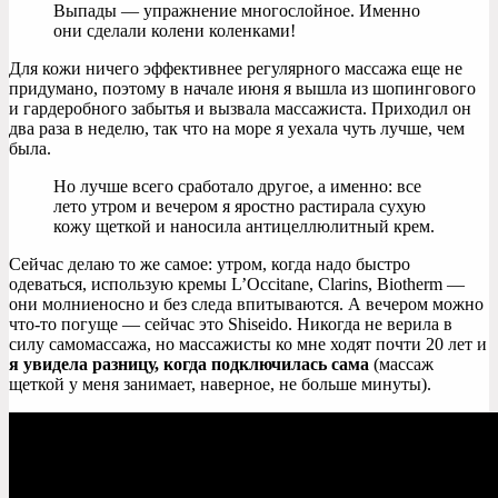
Выпады — упражнение многослойное. Именно
они сделали колени коленками!
Для кожи ничего эффективнее регулярного массажа еще не
придумано, поэтому в начале июня я вышла из шопингового
и гардеробного забытья и вызвала массажиста. Приходил он
два раза в неделю, так что на море я уехала чуть лучше, чем
была.
Но лучше всего сработало другое, а именно: все
лето утром и вечером я яростно растирала сухую
кожу щеткой и наносила антицеллюлитный крем.
Сейчас делаю то же самое: утром, когда надо быстро
одеваться, использую кремы L’Occitane, Clarins, Biotherm —
они молниеносно и без следа впитываются. А вечером можно
что-то погуще — сейчас это Shiseido. Никогда не верила в
силу самомассажа, но массажисты ко мне ходят почти 20 лет и
я увидела разницу, когда подключилась сама
(массаж
щеткой у меня занимает, наверное, не больше минуты).