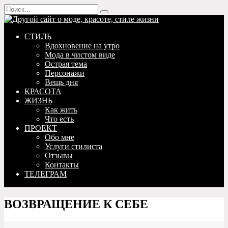
Перейти
Search
к
for:
содержанию
СТИЛЬ
Вдохновение на утро
Мода в чистом виде
Острая тема
Персонажи
Вещь дня
КРАСОТА
ЖИЗНЬ
Как жить
Что есть
ПРОЕКТ
Обо мне
Услуги стилиста
Отзывы
Контакты
ТЕЛЕГРАМ
ВОЗВРАЩЕНИЕ К СЕБЕ