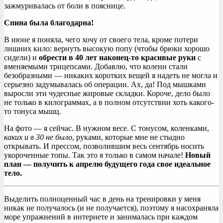
зажмуривалась от боли в пояснице.
Спина была благодарна!
В июне я поняла, чего хочу от своего тела, кроме потери
лишних кило: вернуть высокую попу (чтобы брюки хорошо
сидели) и
обрести в 40 лет наконец-то красивые руки
с
вменяемыми трицепсами. Добавлю, что колени стали
безобразными — никаких коротких вещей я надеть не могла и
серьезно задумывалась об операции. Ах, да! Под мышками
выросли эти чудесные жировые складки. Короче, дело было
не только в килограммах, а в полном отсутствии хоть какого-
то тонуса мышц.
На фото — я сейчас. В нужном весе. С тонусом, коленками,
каких и в 30 не было
, руками, которые мне не стыдно
открывать. И прессом, позволившим весь сентябрь носить
укороченные топы. Так это я только в самом начале!
Новый
план — получить к апрелю будущего года свое идеальное
тело.
Выделить полноценный час в день на тренировки у меня
никак не получалось (и не получается), поэтому я насохраняла
море упражнений в интернете и занималась при каждом