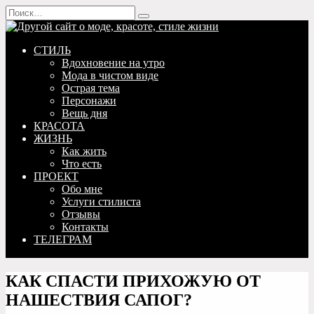
Перейти
Search
к
for:
содержанию
СТИЛЬ
Вдохновение на утро
Мода в чистом виде
Острая тема
Персонажи
Вещь дня
КРАСОТА
ЖИЗНЬ
Как жить
Что есть
ПРОЕКТ
Обо мне
Услуги стилиста
Отзывы
Контакты
ТЕЛЕГРАМ
КАК СПАСТИ ПРИХОЖУЮ ОТ
НАШЕСТВИЯ САПОГ?