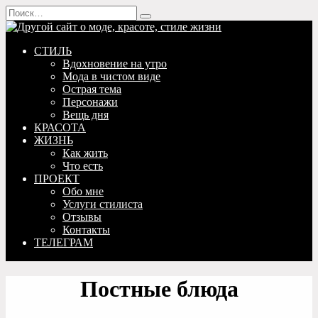
Перейти
Search
к
for:
содержанию
СТИЛЬ
Вдохновение на утро
Мода в чистом виде
Острая тема
Персонажи
Вещь дня
КРАСОТА
ЖИЗНЬ
Как жить
Что есть
ПРОЕКТ
Обо мне
Услуги стилиста
Отзывы
Контакты
ТЕЛЕГРАМ
Постные блюда